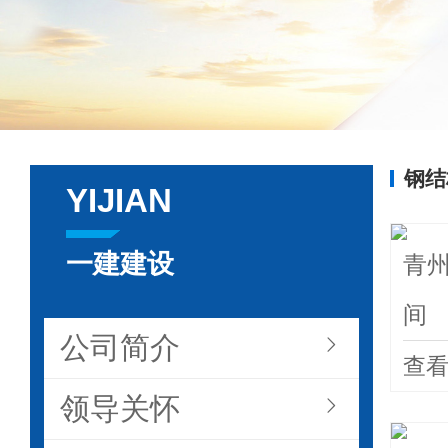
钢结
YIJIAN
一建建设
青
间
公司简介

查
领导关怀
